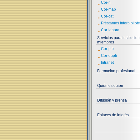
»
Cor-ri
»
Cor-map
»
Cor-cat
»
Préstamos interbibliote
»
Cor-labora
Servicios para institucio
miembros
»
Cor-pib
»
Cor-dupli
»
Intranet
Formación profesional
Quién es quién
Difusión y prensa
Enlaces de interés