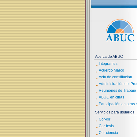
Acerca de ABUC
»
Integrantes
»
Acuerdo Marco
»
Acta de constitución
»
Administración del Pr
»
Reuniones de Trabajo
»
ABUC en cifras
»
Participación en otras 
Servicios para usuarios
»
Cor-dir
»
Cor-tesis
»
Cor-ciencia