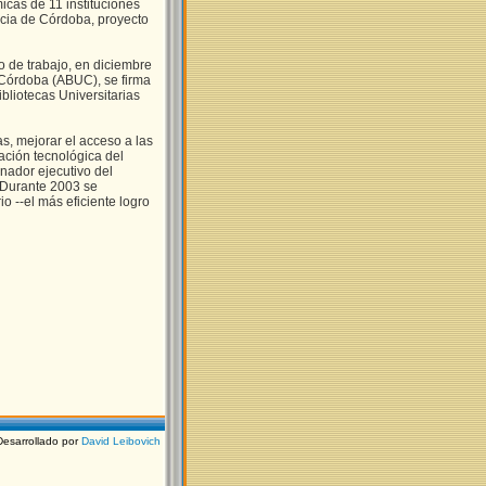
cas de 11 instituciones
ncia de Córdoba, proyecto
o de trabajo, en diciembre
 Córdoba (ABUC), se firma
bliotecas Universitarias
s, mejorar el acceso a las
ación tecnológica del
nador ejecutivo del
 Durante 2003 se
io --el más eficiente logro
Desarrollado por
David Leibovich