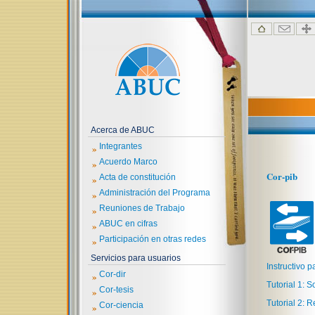
Acerca de ABUC
»
Integrantes
»
Acuerdo Marco
Cor-pib
»
Acta de constitución
»
Administración del Programa
»
Reuniones de Trabajo
»
ABUC en cifras
»
Participación en otras redes
Servicios para usuarios
Instructivo p
»
Cor-dir
Tutorial 1: S
»
Cor-tesis
Tutorial 2: R
»
Cor-ciencia