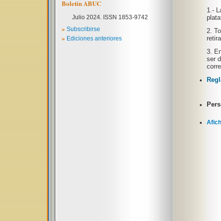
Boletín ABUC
1.- L
Julio 2024. ISSN 1853-9742
plata
»
Subscribirse
2. To
»
retir
Ediciones anteriores
3. En
ser 
corre
Regl
Pers
Afic