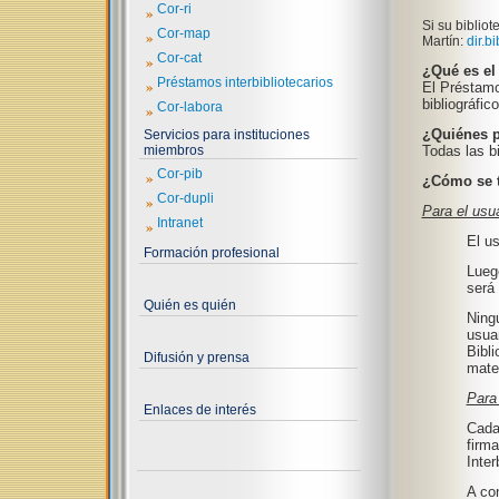
»
Cor-ri
Si su biblio
»
Cor-map
Martín:
dir.bi
»
Cor-cat
¿Qué es el 
»
Préstamos interbibliotecarios
El Préstamo 
bibliográfic
»
Cor-labora
¿Quiénes p
Servicios para instituciones
miembros
Todas las b
»
Cor-pib
¿Cómo se t
»
Cor-dupli
Para el usu
»
Intranet
El us
Formación profesional
Luego
será 
Quién es quién
Ning
usuar
Bibli
Difusión y prensa
mater
Para 
Enlaces de interés
Cada
firma
Inter
A con