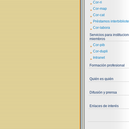
»
Cor-ri
»
Cor-map
»
Cor-cat
»
Préstamos interbibliote
»
Cor-labora
Servicios para institucio
miembros
»
Cor-pib
»
Cor-dupli
»
Intranet
Formación profesional
Quién es quién
Difusión y prensa
Enlaces de interés