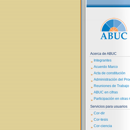
Acerca de ABUC
»
Integrantes
»
Acuerdo Marco
»
Acta de constitución
»
Administración del Pr
»
Reuniones de Trabajo
»
ABUC en cifras
»
Participación en otras 
Servicios para usuarios
»
Cor-dir
»
Cor-tesis
»
Cor-ciencia