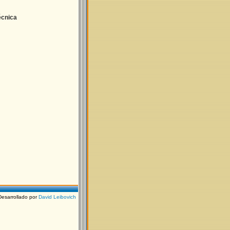
écnica
Desarrollado por
David Leibovich