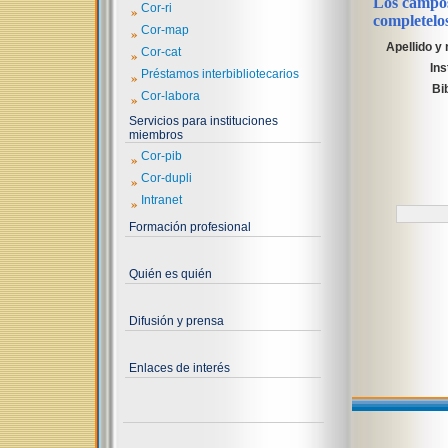
Los campos 
»
Cor-ri
completelo
»
Cor-map
Apellido y
»
Cor-cat
Ins
»
Préstamos interbibliotecarios
Bi
»
Cor-labora
Servicios para instituciones
miembros
»
Cor-pib
»
Cor-dupli
»
Intranet
Formación profesional
Quién es quién
Difusión y prensa
Enlaces de interés