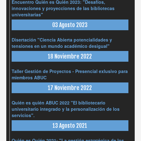
Encuentro Quién es Quién 2023: "Desafíos,
innovaciones y proyecciones de las bibliotecas
universitarias"
03 Agosto 2023
Disertación "Ciencia Abierta potencialidades y
tensiones en un mundo académico desigual"
18 Noviembre 2022
Taller Gestión de Proyectos - Presencial exlusivo para
miembros ABUC
17 Noviembre 2022
Quién es quién ABUC 2022 "El bibliotecario
universitario integrado y la personalización de los
servicios".
13 Agosto 2021
Quién es Quién 2021: "La gestión estratégica de los