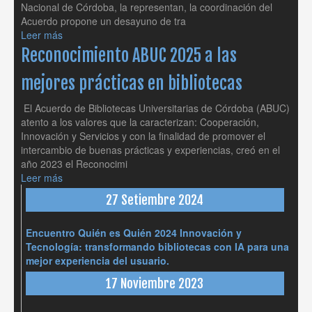
Nacional de Córdoba, la representan, la coordinación del
Acuerdo propone un desayuno de tra
Leer más
Reconocimiento ABUC 2025 a las
mejores prácticas en bibliotecas
El Acuerdo de Bibliotecas Universitarias de Córdoba (ABUC)
atento a los valores que la caracterizan: Cooperación,
Innovación y Servicios y con la finalidad de promover el
intercambio de buenas prácticas y experiencias, creó en el
año 2023 el Reconocimi
Leer más
27 Setiembre 2024
Encuentro Quién es Quién 2024 Innovación y
Tecnología: transformando bibliotecas con IA para una
mejor experiencia del usuario.
17 Noviembre 2023