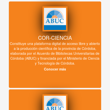
COR-CIENCIA
Constituye una plataforma digital de acceso libre y abierto
a la producción científica de la provincia de Córdoba,
elaborada por el Acuerdo de Bibliotecas Universitarias de
Córdoba (ABUC) y financiada por el Ministerio de Ciencia
y Tecnología de Córdoba.
Conocer más