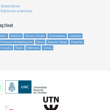
»
Subscribirse
»
Ediciones anteriores
ag Cloud
ABUC
Boletines
Prensa y difusión
Universidades
Catalogos
Préstamos interbibliotecarios
Becas
Bolsa de Trabajo
Pasantías
Formacion
Redes
Bibliotecas
Ciencia