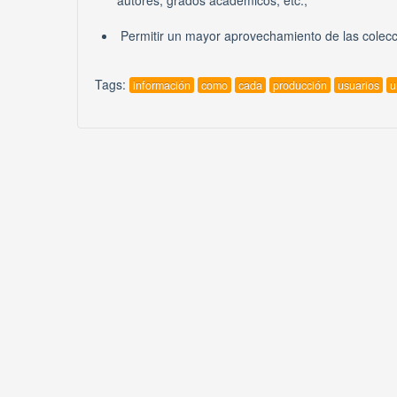
autores, grados académicos, etc.,
Permitir un mayor aprovechamiento de las colecci
Tags:
información
como
cada
producción
usuarios
u