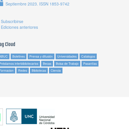
Septiembre 2023. ISSN 1853-9742
»
Subscribirse
»
Ediciones anteriores
ag Cloud
ABUC
Boletines
Prensa y difusión
Universidades
Catalogos
Préstamos interbibliotecarios
Becas
Bolsa de Trabajo
Pasantías
Formacion
Redes
Bibliotecas
Ciencia