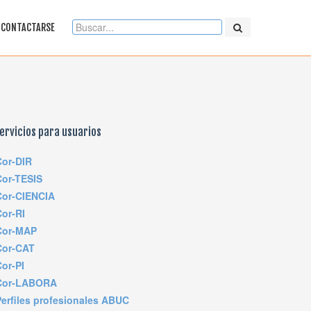
CONTACTARSE
ervicios para usuarios
Cor-DIR
Cor-TESIS
Cor-CIENCIA
Cor-RI
Cor-MAP
Cor-CAT
or-PI
Cor-LABORA
Perfiles profesionales ABUC