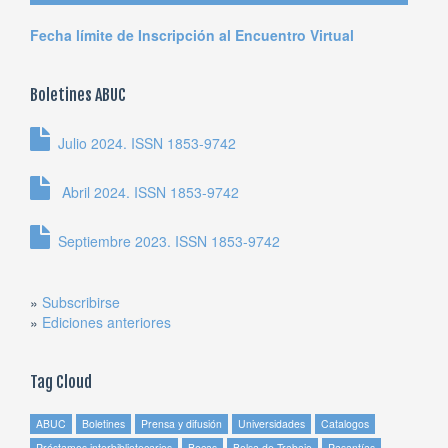
Fecha límite de Inscripción al Encuentro Virtual
Boletines ABUC
Julio 2024. ISSN 1853-9742
Abril 2024. ISSN 1853-9742
Septiembre 2023. ISSN 1853-9742
»
Subscribirse
»
Ediciones anteriores
Tag Cloud
ABUC
Boletines
Prensa y difusión
Universidades
Catalogos
Préstamos interbibliotecarios
Becas
Bolsa de Trabajo
Pasantías