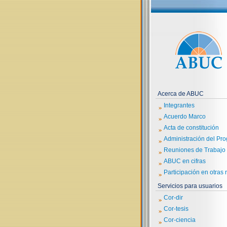
Acerca de ABUC
»
Integrantes
»
Acuerdo Marco
»
Acta de constitución
»
Administración del Pr
»
Reuniones de Trabajo
»
ABUC en cifras
»
Participación en otras 
Servicios para usuarios
»
Cor-dir
»
Cor-tesis
»
Cor-ciencia