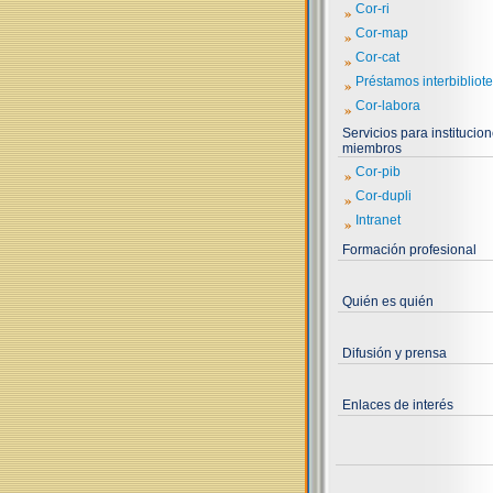
»
Cor-ri
»
Cor-map
»
Cor-cat
»
Préstamos interbibliote
»
Cor-labora
Servicios para institucio
miembros
»
Cor-pib
»
Cor-dupli
»
Intranet
Formación profesional
Quién es quién
Difusión y prensa
Enlaces de interés