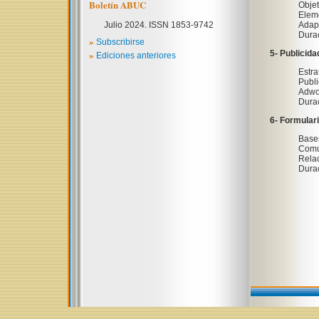
Boletín ABUC
Objet
Elem
Julio 2024. ISSN 1853-9742
Adapt
Durac
»
Subscribirse
»
5- Publicidad
Ediciones anteriores
Estra
Publi
Adwo
Durac
6- Formulari
Bases
Comu
Relac
Durac