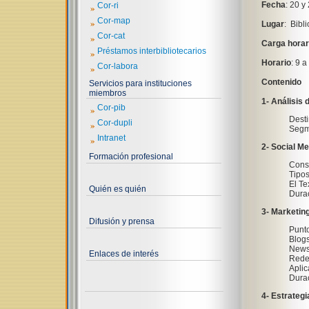
Fecha
: 20 y
»
Cor-ri
»
Cor-map
Lugar
: Bibl
»
Cor-cat
Carga horar
»
Préstamos interbibliotecarios
Horario
: 9 a
»
Cor-labora
Contenido
Servicios para instituciones
miembros
1- Análisis 
»
Cor-pib
Desti
»
Cor-dupli
Segm
»
Intranet
2- Social Me
Formación profesional
Const
Tipos
El Te
Quién es quién
Durac
3- Marketin
Difusión y prensa
Punto
Blogs
News
Enlaces de interés
Redes
Aplic
Durac
4- Estrateg