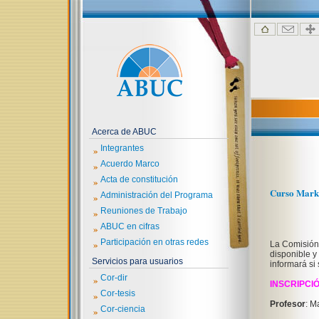
Acerca de ABUC
»
Integrantes
»
Acuerdo Marco
»
Acta de constitución
Curso Market
»
Administración del Programa
»
Reuniones de Trabajo
»
ABUC en cifras
»
Participación en otras redes
La Comisión 
disponible y
Servicios para usuarios
informará si 
»
Cor-dir
INSCRIPCI
»
Cor-tesis
Profesor
: M
»
Cor-ciencia