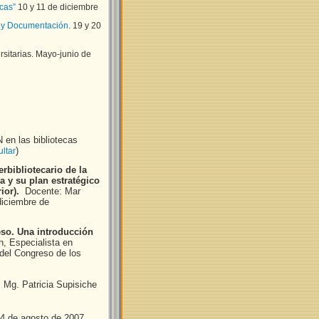
cas”
10 y 11 de diciembre
a y Documentación
. 19 y 20
rsitarias. Mayo-junio de
n las bibliotecas
)
ltar
rbibliotecario de la
a y su plan estratégico
or).
Docente: Mar
diciembre de
so. Una introducción
n,
Especialista en
 del Congreso de los
 Mg. Patricia Supisiche
24 de agosto de 2007.