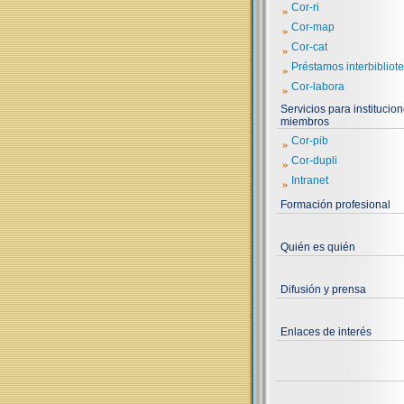
»
Cor-ri
»
Cor-map
»
Cor-cat
»
Préstamos interbibliote
»
Cor-labora
Servicios para institucio
miembros
»
Cor-pib
»
Cor-dupli
»
Intranet
Formación profesional
Quién es quién
Difusión y prensa
Enlaces de interés