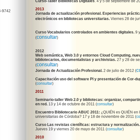
Curso-Taller Bibliotecas Digitales
. 4 y 5 de septiembre de 2
2013
3-9742
Jornada de actualización profesional. Experiencias práctica
electrónicos en bibliotecas universitarias.
Viernes 28 de jun
Curso Vocabularios controlados en ambientes digitales.
9 y
consultar
(
)
2012
Web semántica, Web 3.0 y entornos Cloud Computing, nuev
bibliotecarios, documentalistas y archivistas.
27 y 28 de se
consultar
(
)
c
Jornada de Actualización Profesional.
2 de julio de 2012 (
Capacitación uso del software PI y presentación de Cor-dup
(
consultar
)
2011
Seminario-taller Web 2.0 y bibliotecas: organizar, compartir
en red.
13 y 14 de octubre de 2011 (
consultar
)
Encuentro Bibliotecario ABUC 2011:
¿QUIÉN es QUIÉN en la
universitarias de Córdoba? 17 y 18 de noviembre de 2011
(
co
Curso Las revistas científicas: estructura y normalización.
Jueves 19 y viernes 20 de mayo de 2011 (
consultar
)
2010