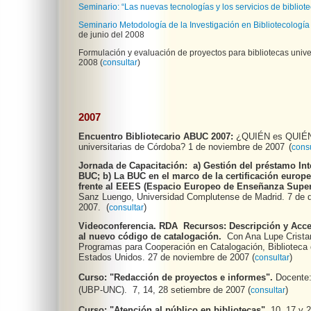
Seminario: “Las nuevas tecnologías y los servicios de bibliote
Seminario Metodología de la Investigación en Bibliotecologí
de junio del 2008
Formulación y evaluación de proyectos para bibliotecas unive
2008 (
consultar
)
2007
Encuentro Bibliotecario ABUC 2007:
¿QUIÉN es QUIÉN e
universitarias de Córdoba?
1 de noviembre de 2007
(
consu
Jornada de Capacitación: a)
Gestión del préstamo Inte
BUC; b)
La BUC en el marco de la certificación europe
frente al EEES (Espacio E
uropeo de Enseñanza Superi
Sanz Luengo, Universidad Complutense de Madrid.
7 de 
2007.
(
)
consultar
Videoconferencia.
RDA Recursos: Descripción y Acce
al nuevo código de catalogación.
Con Ana Lupe Crista
Programas para Cooperación en Catalogación,
Biblioteca
Estados Unidos.
27 de noviembre de 2007
(
)
consultar
Curso: "Redacción de proyectos e informes
".
Docente:
(UBP-UNC).
7, 14, 28 setiembre de 2007
(
)
consultar
Curso: "A
tención al público en bibliotecas".
10, 17 y 