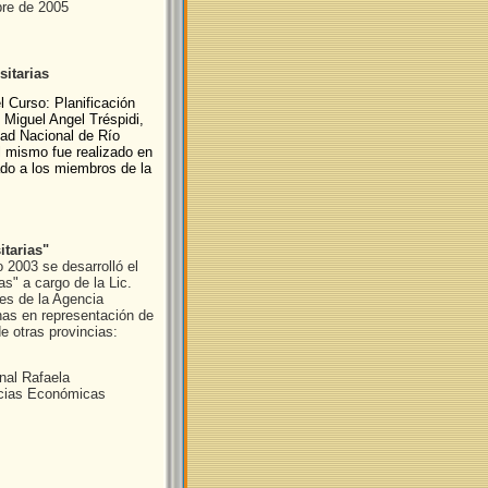
bre de 2005
sitarias
l Curso: Planificación
. Miguel Angel Tréspidi,
dad Nacional de Río
 mismo fue realizado en
ado a los miembros de la
tarias"
 2003 se desarrolló el
s" a cargo de la Lic.
nes de la Agencia
nas en representación de
 otras provincias:
nal Rafaela
encias Económicas