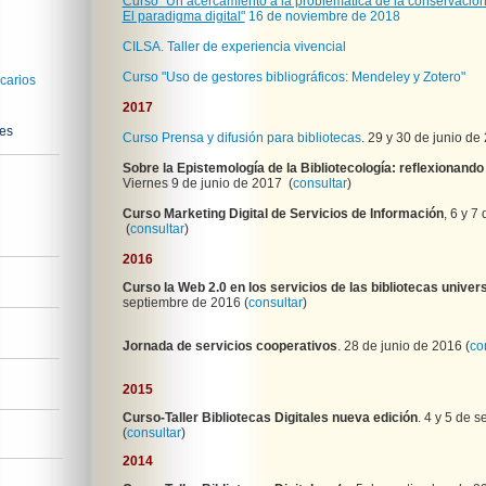
Curso "Un acercamiento a la problemática de la conservación
El paradigma digital"
16 de noviembre de 2018
CILSA. Taller de experiencia vivencial
Curso "Uso de gestores bibliográficos: Mendeley y Zotero"
carios
2017
nes
Curso Prensa y difusión para bibliotecas
. 29 y 30 de junio de
Sobre la Epistemología de la Bibliotecología: reflexionand
Viernes 9 de junio de 2017 (
consultar
)
Curso Marketing Digital de Servicios de Información
, 6 y 7
(
consultar
)
2016
Curso la Web 2.0 en los servicios de las bibliotecas univers
septiembre de 2016 (
consultar
)
Jornada de servicios cooperativos
. 28 de junio de 2016
(
co
2015
Curso-Taller Bibliotecas Digitales nueva edición
. 4 y 5 de 
(
consultar
)
2014