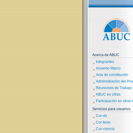
Acerca de ABUC
»
Integrantes
»
Acuerdo Marco
»
Acta de constitución
»
Administración del Pr
»
Reuniones de Trabajo
»
ABUC en cifras
»
Participación en otras 
Servicios para usuarios
»
Cor-dir
»
Cor-tesis
»
Cor-ciencia