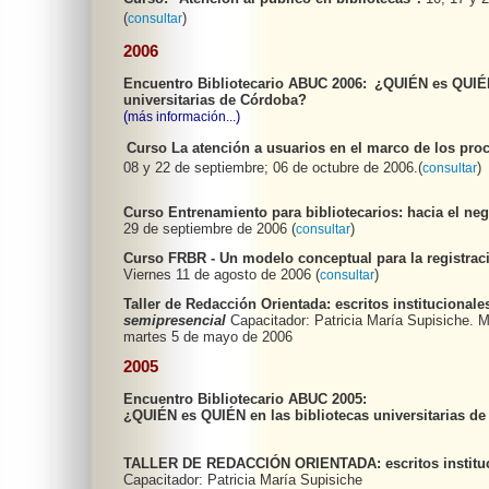
(
)
consultar
2006
Encuentro Bibliotecario ABUC 2006:
¿QUIÉN es QUIÉN
universitarias de Córdoba?
(
)
más información...
Curso
La atención a usuarios en el marco de los pr
08 y 22 de septiembre; 06 de octubre de 2006.
(
)
consultar
Curso Entrenamiento para bibliotecarios: hacia el ne
29 de septiembre
de 2006
(
)
consultar
Curso FRBR - Un modelo conceptual para la registrac
Viernes 11 de agosto de 2006
(
)
consultar
Taller de Redacción Orientada: escritos institucionale
semipresencial
Capacitador: Patricia María Supisiche.
M
martes 5 de mayo de 2006
2005
Encuentro Bibliotecario ABUC 2005:
¿QUIÉN es QUIÉN en las bibliotecas universitarias d
TALLER DE REDACCIÓN ORIENTADA: escritos instituc
Capacitador: Patricia María Supisiche