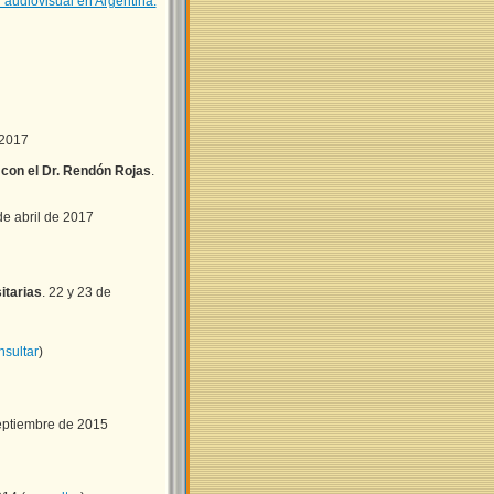
 audiovisual en Argentina.
 2017
o con el Dr. Rendón Rojas
.
 de abril de 2017
itarias
. 22 y 23 de
nsultar
)
septiembre de 2015