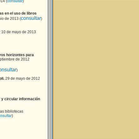
014 (
consultar
)
s en el uso de libros
consultar
io de 2013 (
)
 10 de mayo de 2013
os horizontes para
ptiembre de 2012
onsultar
)
li.
29 de mayo de 2012
 y circular información
s bibliotecas
nsultar
)