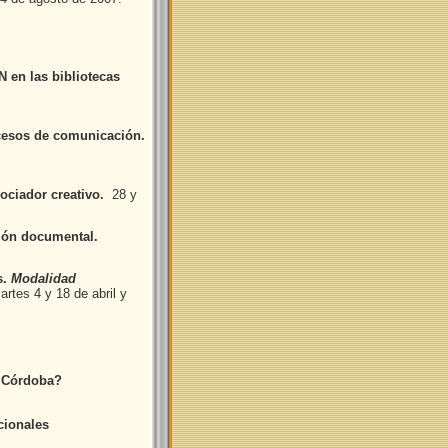
 en las bibliotecas
ocesos de comunicación.
gociador creativo.
28 y
ión documental.
s.
Modalidad
artes 4 y 18 de abril y
e Córdoba?
ionales