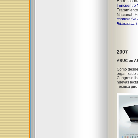
Entre los d
I Encuentro
Tratamiento
Nacional.
En
cooperativa 
Bibliotecas 
2007
ABUC en 
Como desde 
organizado a
Congreso Ibe
nuevas lectur
Técnica giró