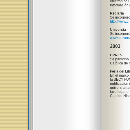
electrónico 
Información)
Reciaria
Se incorporó
http://www.cl
Universia
Se incorporó
www.univers
2003
CPRES
Se participó
Católica de 
Feria del L
En el marco d
la SECYT-UNC
publicación 
universitari
tuvo lugar el
Cabildo Hist