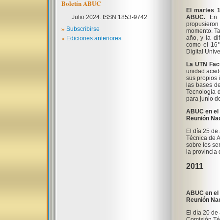
Boletín ABUC
El martes 1
Julio 2024. ISSN 1853-9742
ABUC.
En e
propusieron 
»
Subscribirse
momento. Tam
»
año, y la di
Ediciones anteriores
como el 16° 
Digital Univ
La UTN Facu
unidad acadé
sus propios 
las bases de
Tecnología d
para junio d
ABUC en el 
Reunión Naci
El día 25 de
Técnica de A
sobre los s
e
la provincia
2011
ABUC en el 
Reunión Nac
El día 20 de
Comisión Téc