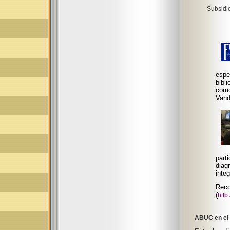
Subsidi
espe
bibl
co
Vande
part
diag
inte
Rec
(
http
ABUC en el 