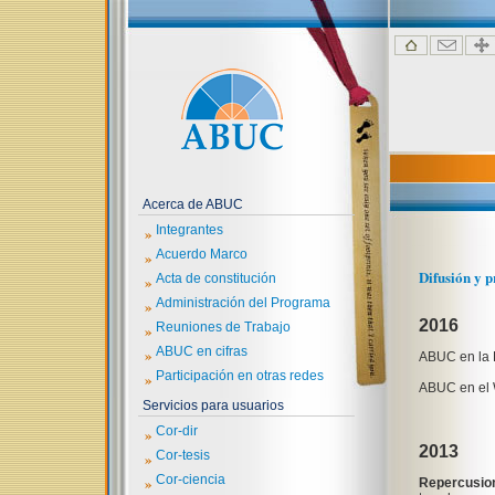
Acerca de ABUC
»
Integrantes
»
Acuerdo Marco
Difusión y p
»
Acta de constitución
»
Administración del Programa
2016
»
Reuniones de Trabajo
»
ABUC en cifras
ABUC en la F
»
Participación en otras redes
ABUC en el W
Servicios para usuarios
»
Cor-dir
2013
»
Cor-tesis
»
Cor-ciencia
Repercusion