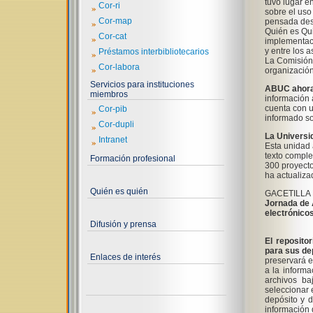
tuvo lugar e
»
Cor-ri
sobre el uso 
»
Cor-map
pensada des
Quién es Qu
»
Cor-cat
implementaci
y entre los 
»
Préstamos interbibliotecarios
La Comisión 
»
Cor-labora
organización
Servicios para instituciones
ABUC ahora 
miembros
información 
cuenta con u
»
Cor-pib
informado so
»
Cor-dupli
La Universi
»
Intranet
Esta unidad 
texto comple
Formación profesional
300 proyecto
ha actualiza
Quién es quién
GACETILLA 
Jornada de A
electrónicos
Difusión y prensa
El reposito
para sus de
Enlaces de interés
preservará e
a la informa
archivos ba
seleccionar 
depósito y d
información 